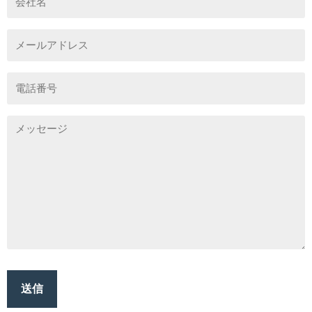
社
(Required)
名
メ
ー
ル
ア
電
ド
話
レ
番
ス
号
(Required)
お
問
い
合
わ
せ
内
容
(Required)